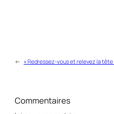
←
« Redressez-vous et relevez la têt
Commentaires