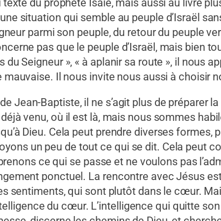
 texte du prophète Isaïe, mais aussi au livre pl
une situation qui semble au peuple d’Israël san
eigneur parmi son peuple, du retour du peuple ver
oncerne pas que le peuple d’Israël, mais bien t
 du Seigneur », « à aplanir sa route », il nous ap
e mauvaise. Il nous invite nous aussi à choisir 
 Jean-Baptiste, il ne s’agit plus de préparer la
 déjà venu, où il est là, mais nous sommes habi
usqu’à Dieu. Cela peut prendre diverses formes,
ons un peu de tout ce qui se dit. Cela peut co
ons ce qui se passe et ne voulons pas l’adme
angement ponctuel. La rencontre avec Jésus est 
les sentiments, qui sont plutôt dans le cœur. Ma
intelligence du cœur. L’intelligence qui quitte son
messe, discerne les chemins de Dieu, et cherch