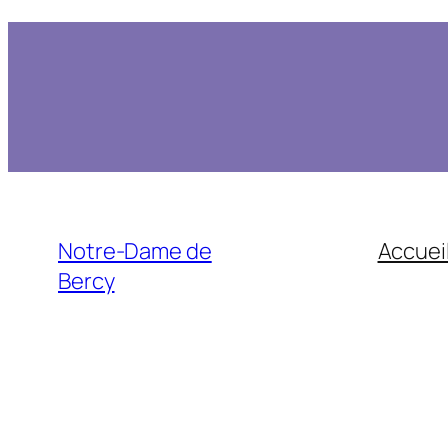
Notre-Dame de
Accuei
Bercy