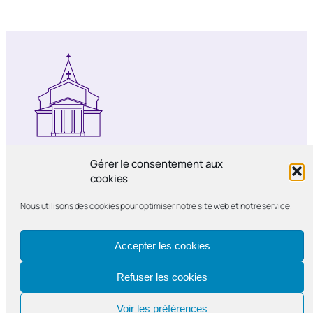
Notre-Dame de Bercy
Gérer le consentement aux
cookies
Paroisse catholique Notre-Dame de la
Nous utilisons des cookies pour optimiser notre site web et notre service.
Nativité de Bercy
Accepter les cookies
Refuser les cookies
Voir les préférences