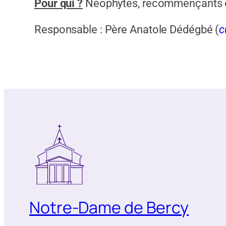
Pour qui ?
Néophytes, recommençants e
Responsable : Père Anatole Dédégbé (
c
Notre-Dame de Bercy