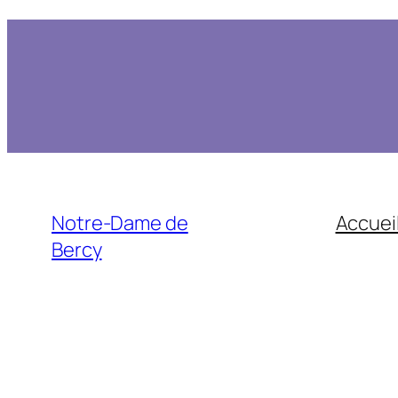
Notre-Dame de
Accuei
Bercy