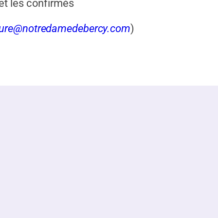
t les confirmés
ure@notredamedebercy.com
)