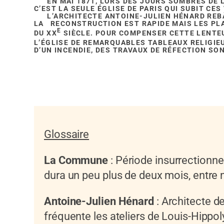
EN MAI 1871, LORS DES JOURS SOMBRES DE LA
C’EST LA SEULE ÉGLISE DE PARIS QUI SUBIT CES
L’ARCHITECTE ANTOINE-JULIEN HÉNARD REBÂT
LA RECONSTRUCTION EST RAPIDE MAIS LES PL
E
DU XX
SIÈCLE. POUR COMPENSER CETTE LENTEU
L’ÉGLISE DE REMARQUABLES TABLEAUX RELIGIEU
D’UN INCENDIE, DES TRAVAUX DE RÉFECTION SO
Glossaire
La
Commune
: Période insurrectionnel
dura un peu plus de deux mois, entre 
Antoine-Julien Hénard
: Architecte de
fréquente les ateliers de Louis-Hippol