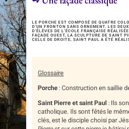
➺ Une façade classique
LE PORCHE EST COMPOSÉ DE QUATRE COL
D’UN FRONTON SANS ORNEMENT. LES DEUX
D’ÉLÈVES DE L’ÉCOLE FRANÇAISE RÉALISÉE
FAÇADE OUEST, LA SCULPTURE DE SAINT P
CELLE DE DROITE, SAINT PAUL A ÉTÉ RÉAL
Glossaire
Porche
: Construction en saillie de
Saint Pierre et saint Paul
: Ils so
catholique. Ils sont fêtés le mêm
clés, est le disciple choisi par J
Pierre et sur cette pierre je bâtira