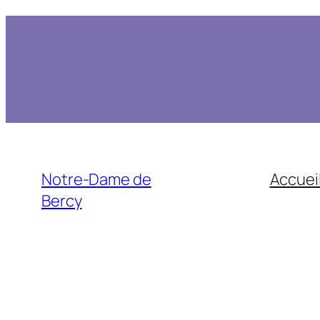
Notre-Dame de
Accuei
Bercy