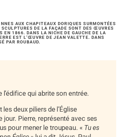
ONNES AUX CHAPITEAUX DORIQUES SURMONTÉES
 SCULPTURES DE LA FAÇADE SONT DES ŒUVRES
S EN 1866. DANS LA NICHE DE GAUCHE DE LA
IERRE EST L’ŒUVRE DE JEAN VALETTE. DANS
ISÉ PAR ROUBAUD.
 l’édifice qui abrite son entrée.
nt les deux piliers de l’Église
e jour. Pierre, représenté avec ses
ésus pour mener le troupeau. «
Tu es
i mon Église
» lui a dit Jésus. Paul,