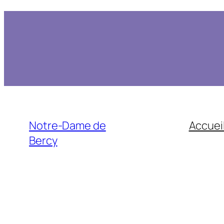
Notre-Dame de
Accuei
Bercy