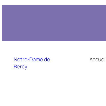
Notre-Dame de
Accuei
Bercy