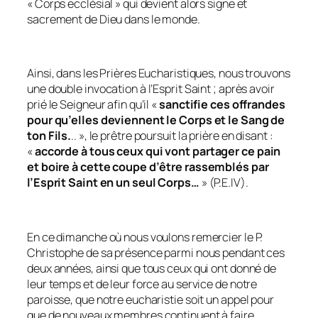
« Corps ecclésial » qui devient alors signe et
sacrement de Dieu dans le monde.
Ainsi, dans les Prières Eucharistiques, nous trouvons
une double invocation à l’Esprit Saint ; après avoir
prié le Seigneur afin qu’il «
sanctifie ces offrandes
pour qu’elles deviennent le Corps et le Sang de
ton Fils.
.. », le prêtre poursuit la prière en disant :
«
accorde à tous ceux qui vont partager ce pain
et boire à cette coupe d’être rassemblés par
l’Esprit Saint en un seul Corps…
» (P.E.IV).
En ce dimanche où nous voulons remercier le P.
Christophe de sa présence parmi nous pendant ces
deux années, ainsi que tous ceux qui ont donné de
leur temps et de leur force au service de notre
paroisse, que notre eucharistie soit un appel pour
que de nouveaux membres continuent à faire