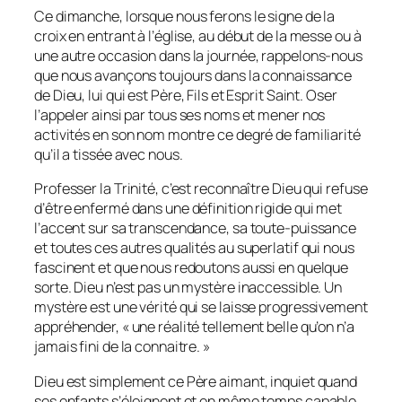
Ce dimanche, lorsque nous ferons le signe de la
croix en entrant à l’église, au début de la messe ou à
une autre occasion dans la journée, rappelons-nous
que nous avançons toujours dans la connaissance
de Dieu, lui qui est Père, Fils et Esprit Saint. Oser
l’appeler ainsi par tous ses noms et mener nos
activités en son nom montre ce degré de familiarité
qu’il a tissée avec nous.
Professer la Trinité, c’est reconnaître Dieu qui refuse
d’être enfermé dans une définition rigide qui met
l’accent sur sa transcendance, sa toute-puissance
et toutes ces autres qualités au superlatif qui nous
fascinent et que nous redoutons aussi en quelque
sorte. Dieu n’est pas un mystère inaccessible. Un
mystère est une vérité qui se laisse progressivement
appréhender, « une réalité tellement belle qu’on n’a
jamais fini de la connaitre. »
Dieu est simplement ce Père aimant, inquiet quand
ses enfants s’éloignent et en même temps capable