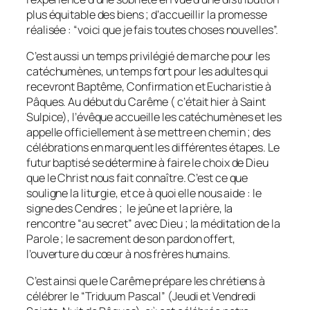
plus équitable des biens ; d’accueillir la promesse
réalisée : “voici que je fais toutes choses nouvelles”.
C’est aussi un temps privilégié de marche pour les
catéchumènes, un temps fort pour les adultes qui
recevront Baptême, Confirmation et Eucharistie à
Pâques. Au début du Carême ( c’était hier à Saint
Sulpice), l’évêque accueille les catéchumènes et les
appelle officiellement à se mettre en chemin ; des
célébrations en marquent les différentes étapes. Le
futur baptisé se détermine à faire le choix de Dieu
que le Christ nous fait connaître. C’est ce que
souligne la liturgie, et ce à quoi elle nous aide : le
signe des Cendres ; le jeûne et la prière, la
rencontre “au secret” avec Dieu ; la méditation de la
Parole ; le sacrement de son pardon offert,
l’ouverture du cœur à nos frères humains.
C’est ainsi que le Carême prépare les chrétiens à
célébrer le “Triduum Pascal” (Jeudi et Vendredi