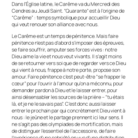
Dans l’Église latine, le Carême va du Mercredi des
Cendres au Jeudi Saint. “Quarante” est à l’origine de
“Carême” : temps symbolique pour accueillir Dieu
qui veut renouer son alliance avec nous.
Le Carême est un temps de pénitence. Mais faire
pénitence n’est pas d’abord s’imposer des épreuves,
se faire souffrir, amputer ses forces vives : notre
Dieu aime la vie et nous veut vivants. Il s’agit moins
de se retourner vers soi que de regarder vers ce Dieu
qui vient à nous, frappe à notre porte, propose son
amour. Faire pénitence c’est peut-être “se frapper le
cœur” pour l’ouvrir à l’amour qu’on a méconnu, pour
demander pardon à Dieu et le laisser entrer, pour
ainsi désensabler les sources de la prière – “tu étais
là, et je ne le savais pas”. C’est donc aussi laisser
entrer le prochain par qui concrètement Dieu vient à
nous : le jeûne et le partage prennent ici leur sens. Il
ne s’agit pas des olympiades de mortification, mais
de distinguer l’essentiel de l’accessoire, de faire
l’expérience d’une sobriété en vue d’une distribution