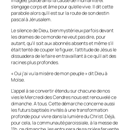
imagée, plaide ainsi la cause de l’humanité et
s’engage corps et âme pour qu’elle vive. Il dit cette
parabole alors qu’il est sur la route de son destin
pascal à Jérusalem.
Le silence de Dieu, bien mystérieux parfois devant
les drames de ce monde ne veut pas dire, pour
autant, qu’il soit aux abonnés absents et même s’il
était tenté de couper le figuier, l’attitude de Jésus le
dissuadera de le faire en travaillant à ce qu’il ait des
racines plus profondes.
« Oui j’ai vu la misère de mon peuple » dit Dieu à
Moïse.
L’appel à se convertir étendu sur chacune de nos
vies le Mercredi des Cendres nous est renouvelé ce
dimanche. A tous. Cette démarche concerne aussi
les futurs baptisés invités à une transformation
profonde pour vivre dans la lumière du Christ. Déjà,
pour cela, la communauté paroissiale, à la messe de
11h, ce dimanche, les entourera de sa prière fervente