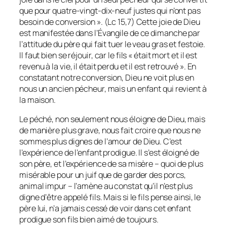
que pour quatre-vingt-dix-neuf justes qui n’ont pas
besoin de conversion ». (Lc 15,7) Cette joie de Dieu
est manifestée dans l’Évangile de ce dimanche par
l’attitude du père qui fait tuer le veau gras et festoie.
Il faut bien se réjouir, car le fils « était mort et il est
revenu à la vie, il était perdu et il est retrouvé ». En
constatant notre conversion, Dieu ne voit plus en
nous un ancien pécheur, mais un enfant qui revient à
la maison.
Le péché, non seulement nous éloigne de Dieu, mais
de manière plus grave, nous fait croire que nous ne
sommes plus dignes de l’amour de Dieu. C’est
l’expérience de l’enfant prodigue. Il s’est éloigné de
son père, et l’expérience de sa misère – quoi de plus
misérable pour un juif que de garder des porcs,
animal impur – l’amène au constat qu’il n’est plus
digne d’être appelé fils. Mais si le fils pense ainsi, le
père lui, n’a jamais cessé de voir dans cet enfant
prodigue son fils bien aimé de toujours.