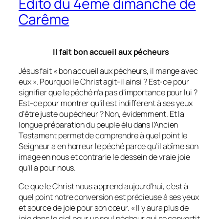
Édito du 4ème dimanche de
Carême
Il fait bon accueil aux pécheurs
Jésus fait « bon accueil aux pécheurs, il mange avec
eux ». Pourquoi le Christ agit-il ainsi ? Est-ce pour
signifier que le péché n’a pas d’importance pour lui ?
Est-ce pour montrer qu’il est indifférent à ses yeux
d’être juste ou pécheur ? Non, évidemment. Et la
longue préparation du peuple élu dans l’Ancien
Testament permet de comprendre à quel point le
Seigneur a en horreur le péché parce qu’il abîme son
image en nous et contrarie le dessein de vraie joie
qu’il a pour nous.
Ce que le Christ nous apprend aujourd’hui, c’est à
quel point notre conversion est précieuse à ses yeux
et source de joie pour son cœur. « Il y aura plus de
joie dans le ciel pour un seul pécheur qui se convertit