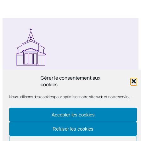
Notre-Dame de Bercy
Gérer le consentement aux
cookies
Paroisse catholique Notre-Dame de la
Nous utilisons des cookies pour optimiser notre site web et notre service.
Nativité de Bercy
Accepter les cookies
Refuser les cookies