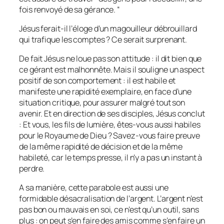
fois renvoyé de sa gérance.
“
Jésus ferait-il l’éloge d’un magouilleur débrouillard
qui trafique les comptes ? Ce serait surprenant.
De fait Jésus ne loue pas son attitude : il dit bien que
ce gérant est malhonnête. Mais il souligne un aspect
positif de son comportement : il est habile et
manifeste une rapidité exemplaire, en face d’une
situation critique, pour assurer malgré tout son
avenir. Et en direction de ses disciples, Jésus conclut
: Et vous, les fils de lumière, êtes-vous aussi habiles
pour le Royaume de Dieu ? Savez-vous faire preuve
de la même rapidité de décision et de la même
habileté, car le temps presse, il n’y a pas un instant à
perdre.
A sa manière, cette parabole est aussi une
formidable désacralisation de l’argent. L’argent n’est
pas bon ou mauvais en soi, ce n’est qu’un outil, sans
plus : on peut s’en faire des amis comme s’en faire un