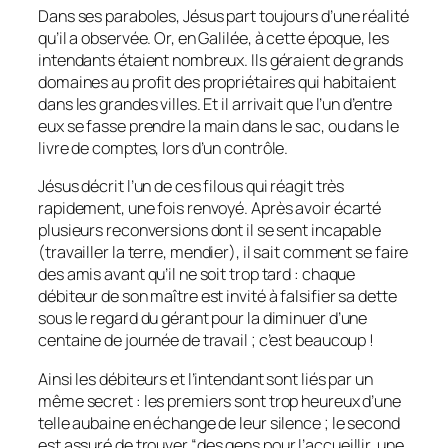
Dans ses paraboles, Jésus part toujours d’une réalité
qu’il a observée. Or, en Galilée, à cette époque, les
intendants étaient nombreux. Ils géraient de grands
domaines au profit des propriétaires qui habitaient
dans les grandes villes. Et il arrivait que l’un d’entre
eux se fasse prendre la main dans le sac, ou dans le
livre de comptes, lors d’un contrôle.
Jésus décrit l’un de ces filous qui réagit très
rapidement, une fois renvoyé. Après avoir écarté
plusieurs reconversions dont il se sent incapable
(travailler la terre, mendier), il sait comment se faire
des amis avant qu’il ne soit trop tard : chaque
débiteur de son maître est invité à falsifier sa dette
sous le regard du gérant pour la diminuer d’une
centaine de journée de travail ; c’est beaucoup !
Ainsi les débiteurs et l’intendant sont liés par un
même secret : les premiers sont trop heureux d’une
telle aubaine en échange de leur silence ; le second
est assuré de trouver “
des gens pour l’accueillir, une