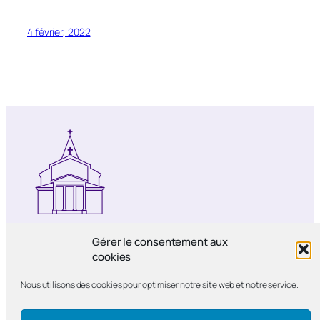
4 février, 2022
Notre-Dame de Bercy
Gérer le consentement aux
cookies
Paroisse catholique Notre-Dame de la
Nous utilisons des cookies pour optimiser notre site web et notre service.
Nativité de Bercy