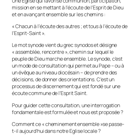
Une Église qui favorise communion, participation,
mission en se mettant à l’écoute de l’Esprit de Dieu
et en avançant ensemble sur les chemins :
«
Chacun à l’écoute des autres ; et tous à l’écoute de
l’Esprit-Saint
».
Le mot synode vient du grec synodos et désigne
« assemblée, rencontre », chemin sur lequel le
peuple de Dieu marche ensemble. Le synode, c’est
un mode de consultation qui permet au Pape – ou à
un évêque au niveau diocésain – de prendre des
décisions, de donner des orientations. C’est un
processus de discernement qui est fondé sur une
écoute commune de l’Esprit Saint.
Pour guider cette consultation, une interrogation
fondamentale est formulée et nous est proposée ?
Comment ce « cheminement ensemble »se passe-
t-il aujourd’hui dans notre Eglise locale ?