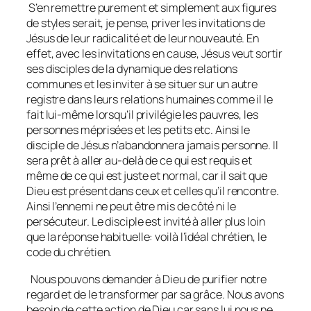
S’en remettre purement et simplement aux figures
de styles serait, je pense, priver les invitations de
Jésus de leur radicalité et de leur nouveauté. En
effet, avec les invitations en cause, Jésus veut sortir
ses disciples de la dynamique des relations
communes et les inviter à se situer sur un autre
registre dans leurs relations humaines comme il le
fait lui-même lorsqu’il privilégie les pauvres, les
personnes méprisées et les petits etc. Ainsi le
disciple de Jésus n’abandonnera jamais personne. Il
sera prêt à aller au-delà de ce qui est requis et
même de ce qui est juste et normal, car il sait que
Dieu est présent dans ceux et celles qu’il rencontre.
Ainsi l’ennemi ne peut être mis de côté ni le
persécuteur. Le disciple est invité à aller plus loin
que la réponse habituelle: voilà l’idéal chrétien, le
code du chrétien.
Nous pouvons demander à Dieu de purifier notre
regard et de le transformer par sa grâce. Nous avons
besoin de cette action de Dieu car sans lui nous ne