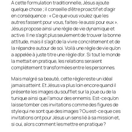
A cette formulation traditionnelle, Jésus ajoute
quelque chose ; il conseille d’être proactif et d’agir
en conséquence : « Ce que vous voulez que les
autres fassent pour vous, faites-le aussi pour eux ».
Jésus propose ainsi une règle de vie dynamique et
active. Il ne s’agit plus seulement de trouver la bonne
attitude, mais il s’agit de la vivre concrètement et de
la répandre autour de soi. Voilà une règle de vie qu’on
a appelée à juste titre une règle d’or. Si tout le monde
la mettait en pratique, les relations seraient
complètement transformées entre les personnes.
Mais malgré sa beauté, cette règle reste un idéal
jamais atteint. Et Jésus va plus loin encore quand il
présente les images du soufflet sur la joue ou de la
tunique ainsi que l’amour des ennemis. Est-ce qu’on
laisse tomber ces invitations comme des figures de
style qui ne sont que des images ? Ou est-ce que ces
invitations ont pour Jésus un sens lié à sa mission et,
si oui, alors comment les mettre en pratique ?