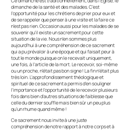
Ce dimanche est traditionnellement, dans l’Église, le
dimanche de la santé et des malades. C’est
l’opportunité pour les chrétiens de prier pour eux et
de se rappeler que penser à une visite et la faire ce
n’est pas rien. Occasion aussi pour les malades de se
souvenir qu’il existe un sacrement pour cette
situation de la vie. Nous n’en sommes plus
aujourd’hui à une compréhension de ce sacrement
qui a pu prévaloir à une époque et qui faisait peur à
tout le monde puisque on le recevait uniquement,
une fois, à l’article de la mort. Le recevoir, soi-même
ou un proche, n’était pas bon signe ! La fin n’était plus
très loin. L’approfondissement théologique et
spirituel de ce sacrement a permis d’en souligner
l’importance et l’opportunité de le recevoir plusieurs
fois dans bien d’autres situations de faiblesse que
celle du dernier souffle mais bien sûr un peu plus
qu’un rhume quand même !
Ce sacrement nous invite à une juste
compréhension de notre rapport à notre corps et à