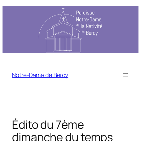
Aller
au
contenu
Notre-Dame de Bercy
Édito du 7ème
dimanche du temps