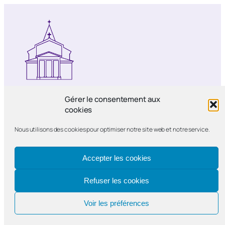
Notre-Dame de Bercy
Gérer le consentement aux
cookies
Paroisse catholique Notre-Dame de la
Nous utilisons des cookies pour optimiser notre site web et notre service.
Nativité de Bercy
Accepter les cookies
Refuser les cookies
Voir les préférences