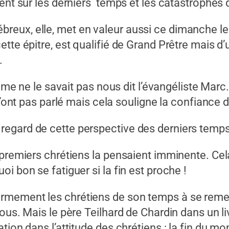
ent sur les derniers temps et les catastrophes qu
ux, elle, met en valeur aussi ce dimanche le r
tte épitre, est qualifié de Grand Prêtre mais d
.
même ne le savait pas nous dit l’évangéliste Marc
n’ont pas parlé mais cela souligne la confiance 
egard de cette perspective des derniers temps
premiers chrétiens la pensaient imminente. Cela
i bon se fatiguer si la fin est proche !
ement les chrétiens de son temps à se remettre
us. Mais le père Teilhard de Chardin dans un livr
tion dans l’attitude des chrétiens : la fin du m