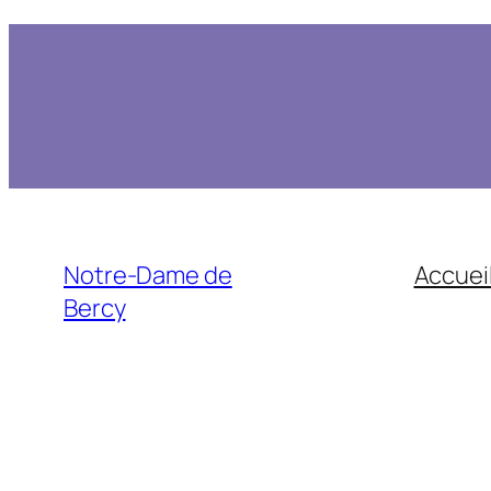
Notre-Dame de
Accuei
Bercy