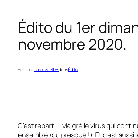
Édito du 1er dima
novembre 2020.
Écrit par
ParoisseNDB
dans
Édito
C’est reparti ! Malgré le virus qui con
ensemble (ou presque !). Et c’est auss