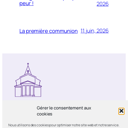
peur !
2026
11 juin, 2026
La première communion
Notre-Dame de Bercy
Gérer le consentement aux
cookies
Paroisse catholique Notre-Dame de la
Nous utilisons des cookies pour optimiser notre site web et notre service.