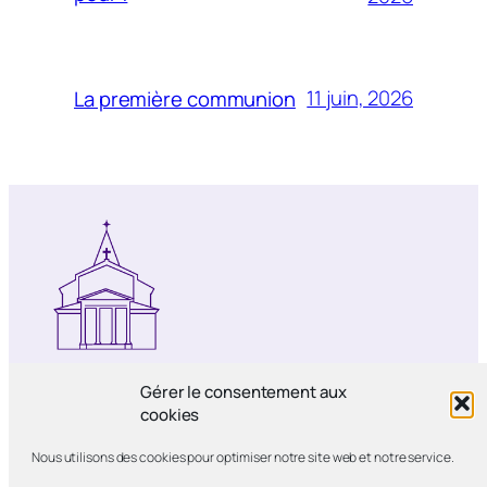
11 juin, 2026
La première communion
Notre-Dame de Bercy
Gérer le consentement aux
cookies
Paroisse catholique Notre-Dame de la
Nous utilisons des cookies pour optimiser notre site web et notre service.
Nativité de Bercy