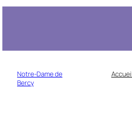
Notre-Dame de
Accuei
Bercy