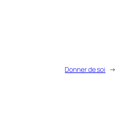
Donner de soi
→