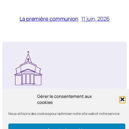
11 juin, 2026
La première communion
Notre-Dame de Bercy
Gérer le consentement aux
cookies
Paroisse catholique Notre-Dame de la
Nous utilisons des cookies pour optimiser notre site web et notre service.
Nativité de Bercy