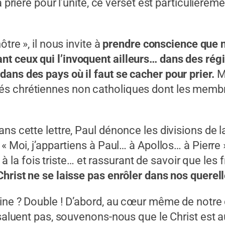
a prière pour l’unité, ce verset est particulière
tre », il nous invite à
prendre conscience que 
t ceux qui l’invoquent ailleurs…
dans des régi
ans des pays où il faut se cacher pour prier.
Ma
és chrétiennes non catholiques dont les memb
ans cette lettre, Paul dénonce les divisions de
 Moi, j’appartiens à Paul… à Apollos… à Pierre » » 
t à la fois triste… et rassurant de savoir que les 
rist ne se laisse pas enrôler dans nos querelles
aine ? Double ! D’abord, au cœur même de notre
 saluent pas, souvenons-nous que le Christ est a