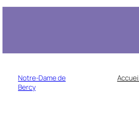
Notre-Dame de
Accuei
Bercy