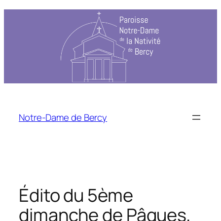
Aller
au
contenu
Notre-Dame de Bercy
Édito du 5ème
dimanche de Pâques,