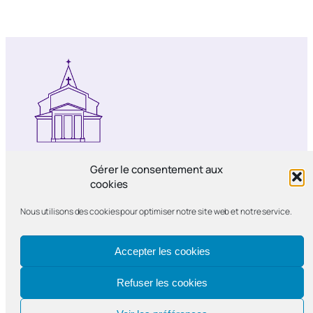
Notre-Dame de Bercy
Gérer le consentement aux
cookies
Paroisse catholique Notre-Dame de la
Nous utilisons des cookies pour optimiser notre site web et notre service.
Nativité de Bercy
Accepter les cookies
Refuser les cookies