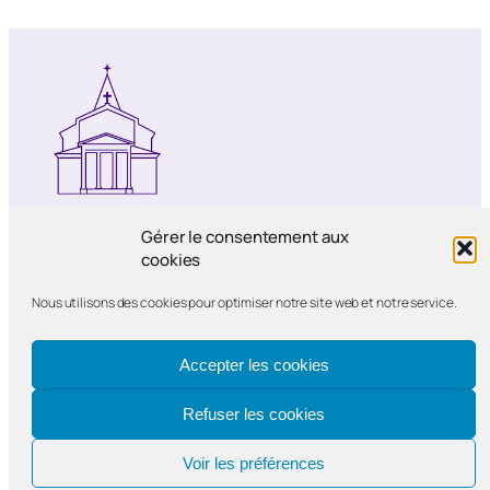
Notre-Dame de Bercy
Gérer le consentement aux
cookies
Paroisse catholique Notre-Dame de la
Nous utilisons des cookies pour optimiser notre site web et notre service.
Nativité de Bercy
Accepter les cookies
Refuser les cookies
Voir les préférences