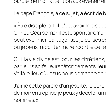
parole, de mon attention aux événements
Le pape François, à ce sujet, a écrit de b
« Être disciple,
dit-il,
c’est avoir la disp
Christ. Ceci se manifeste spontanément en
peut exprimer, partager ses joies, ses
où je peux, raconter ma rencontre de l’a
Oui, la vie divine est, pour les chrétie
par leurs soifs, leurs tâtonnements, leu
Voilà le lieu où Jésus nous demande de 
J’aime cette parole d’un jésuite, le père
de mon entreprise je peux y déceler un
hommes. »