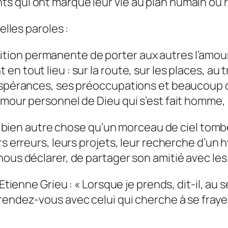
 qui ont marqué leur vie au plan humain ou r
elles paroles :
osition permanente de porter aux autres l’amou
 tout lieu : sur la route, sur les places, au t
 espérances, ses préoccupations et beaucoup d
mour personnel de Dieu qui s’est fait homme, s
ns, bien autre chose qu’un morceau de ciel tomb
rs erreurs, leurs projets, leur recherche d’un 
nous déclarer, de partager son amitié avec le
 Etienne Grieu :
« Lorsque je prends,
dit-il,
au sé
 rendez-vous avec celui qui cherche à se fray