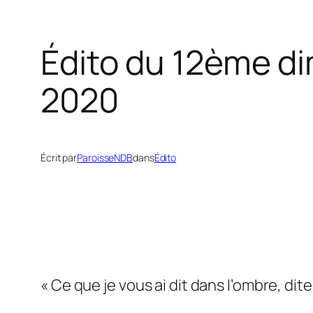
Édito du 12ème di
2020
Écrit par
ParoisseNDB
dans
Édito
« Ce que je vous ai dit dans l’ombre, dite