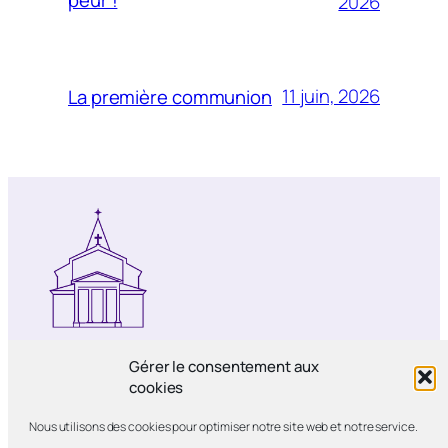
2026
11 juin, 2026
La première communion
Notre-Dame de Bercy
Gérer le consentement aux
cookies
Paroisse catholique Notre-Dame de la
Nous utilisons des cookies pour optimiser notre site web et notre service.
Nativité de Bercy