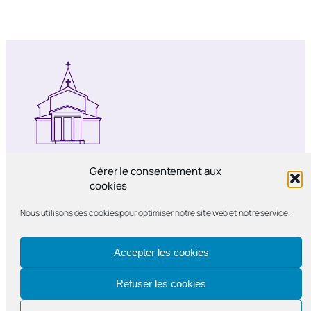
Notre-Dame de Bercy
Gérer le consentement aux
cookies
Paroisse catholique Notre-Dame de la
Nous utilisons des cookies pour optimiser notre site web et notre service.
Nativité de Bercy
Accepter les cookies
Refuser les cookies