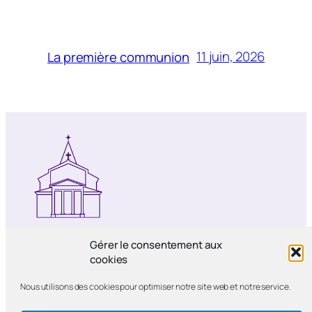
11 juin, 2026
La première communion
Notre-Dame de Bercy
Gérer le consentement aux
cookies
Paroisse catholique Notre-Dame de la
Nous utilisons des cookies pour optimiser notre site web et notre service.
Nativité de Bercy