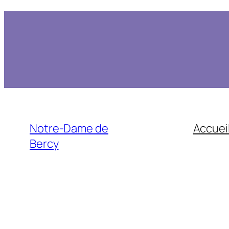
Notre-Dame de
Accuei
Bercy