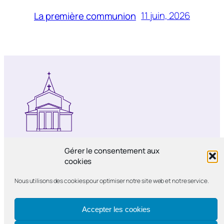
11 juin, 2026
La première communion
Notre-Dame de Bercy
Gérer le consentement aux
cookies
Paroisse catholique Notre-Dame de la
Nous utilisons des cookies pour optimiser notre site web et notre service.
Nativité de Bercy
Accepter les cookies