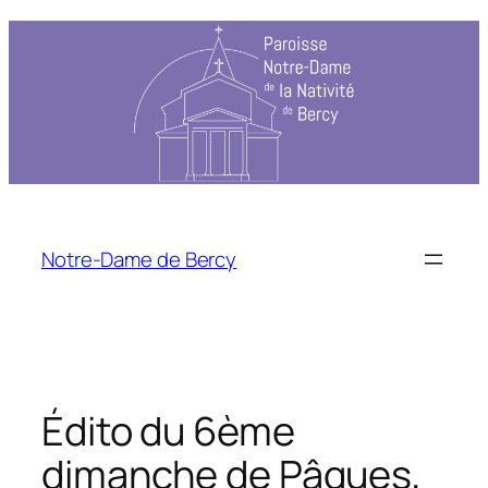
Aller
au
contenu
Notre-Dame de Bercy
Édito du 6ème
dimanche de Pâques,