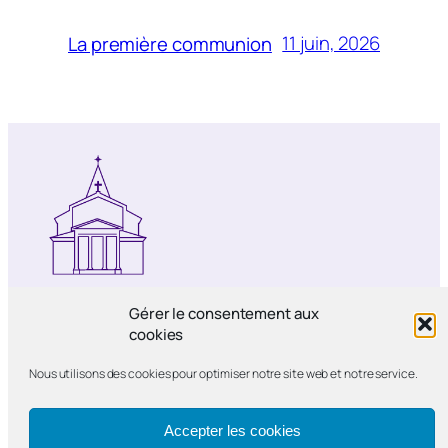
11 juin, 2026
La première communion
Notre-Dame de Bercy
Gérer le consentement aux
cookies
Paroisse catholique Notre-Dame de la
Nous utilisons des cookies pour optimiser notre site web et notre service.
Nativité de Bercy
Accepter les cookies