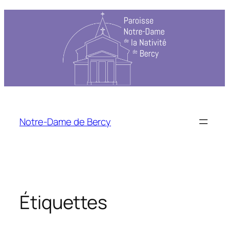
Aller
au
contenu
Notre-Dame de Bercy
Étiquettes