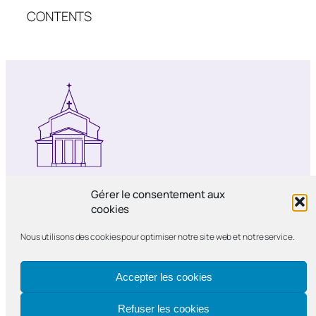
CONTENTS
Notre-Dame de Bercy
Gérer le consentement aux
cookies
Paroisse catholique Notre-Dame de la
Nous utilisons des cookies pour optimiser notre site web et notre service.
Nativité de Bercy
Accepter les cookies
Refuser les cookies