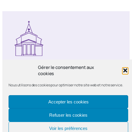
Notre-Dame de Bercy
Gérer le consentement aux
cookies
Paroisse catholique Notre-Dame de la
Nous utilisons des cookies pour optimiser notre site web et notre service.
Nativité de Bercy
Accepter les cookies
Refuser les cookies
Voir les préférences